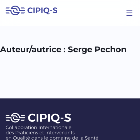
Aller
au
contenu
Auteur/autrice :
Serge Pechon